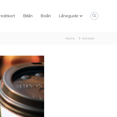
reditkort
Billån
Bolån
Låneguide
Home
Kontakt