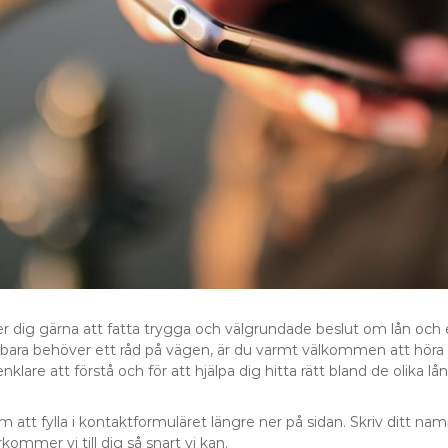
er dig gärna att fatta trygga och välgrundade beslut om lån och
r bara behöver ett råd på vägen, är du varmt välkommen att höra av
klare att förstå och för att hjälpa dig hitta rätt bland de olika lå
 att fylla i kontaktformuläret längre ner på sidan. Skriv ditt na
ommer vi till dig så snart vi kan.