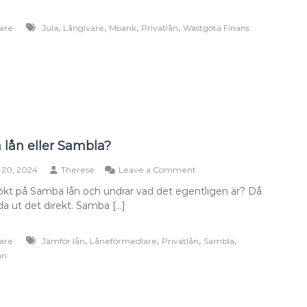
och
vad
,
,
,
,
are
Jula
Långivare
Moank
Privatlån
Wästgöta Finans
som
gäller
i
dag
lån eller Sambla?
on
 20, 2024
Therese
Leave a Comment
Samba
ökt på Samba lån och undrar vad det egentligen är? Då
lån
da ut det direkt. Samba […]
eller
Sambla?
,
,
,
,
are
Jämför lån
Låneförmedlare
Privatlån
Sambla
ån