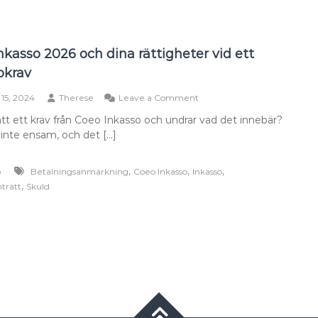
nkasso 2026 och dina rättigheter vid ett
okrav
on
 15, 2024
Therese
Leave a Comment
Coeo
ått ett krav från Coeo Inkasso och undrar vad det innebär?
Inkasso
 inte ensam, och det […]
2026
och
dina
,
,
,
o
Betalningsanmärkning
Coeo Inkasso
Inkasso
rättigheter
,
trätt
Skuld
vid
ett
inkassokrav