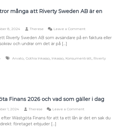
 tror många att Riverty Sweden AB är en
on
ber 8, 2024
Therese
Leave a Comment
Varför
ett Riverty Sweden AB som avsändare på en faktura eller
tror
ssokrav och undrar om det är på […]
många
att
Riverty
,
,
,
,
o
Arvato
Gothia Inkasso
Inkasso
Konsumenträtt
Riverty
Sweden
AB
är
en
bluff?
ta Finans 2026 och vad som gäller i dag
on
ber 1, 2024
Therese
Leave a Comment
Wästgöta
 efter Wästgöta Finans för att ta ett lån är det en sak du
Finans
direkt: företaget erbjuder […]
2026