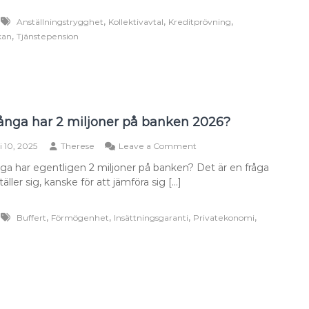
och
,
,
,
Anställningstrygghet
Kollektivavtal
Kreditprövning
hur
,
kan
Tjänstepension
påverkar
det
ditt
lån?
nga har 2 miljoner på banken 2026?
on
i 10, 2025
Therese
Leave a Comment
Hur
a har egentligen 2 miljoner på banken? Det är en fråga
många
ller sig, kanske för att jämföra sig […]
har
2
miljoner
,
,
,
,
Buffert
Förmögenhet
Insättningsgaranti
Privatekonomi
på
banken
2026?