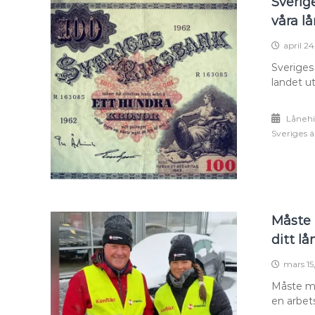
Sverig
våra l
april 2
Sveriges 
landet u
Lånehi
Sveriges ä
Måste 
ditt lå
mars 15
Måste ma
en arbet