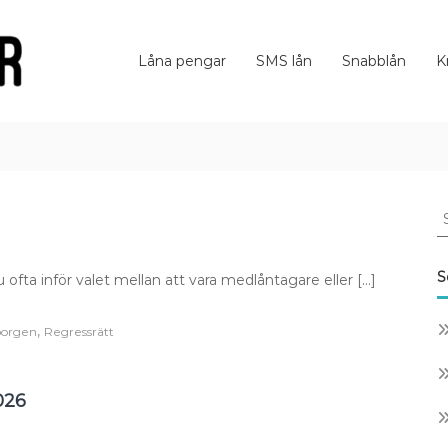
Låna pengar
SMS lån
Snabblån
K
S
fo
ntagare
S
 du ofta inför valet mellan att vara medlåntagare eller […]
ensman
,
borgen
Regressrätt
026