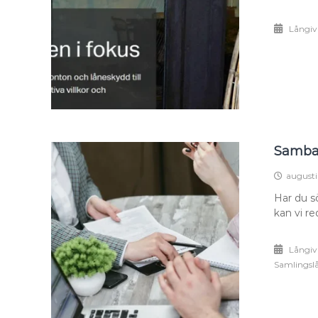
Långiv
Samba 
augusti
Har du s
kan vi re
Långiv
Samlingsl