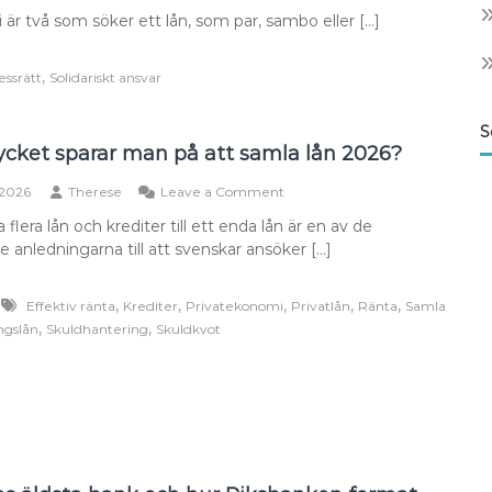
 är två som söker ett lån, som par, sambo eller […]
ans
,
ssrätt
Solidariskt ansvar
S
cket sparar man på att samla lån 2026?
on
 2026
Therese
Leave a Comment
Hur
 flera lån och krediter till ett enda lån är en av de
mycket
e anledningarna till att svenskar ansöker […]
sparar
man
på
,
,
,
,
,
Effektiv ränta
Krediter
Privatekonomi
Privatlån
Ränta
Samla
att
,
,
ngslån
Skuldhantering
Skuldkvot
samla
lån
2026?