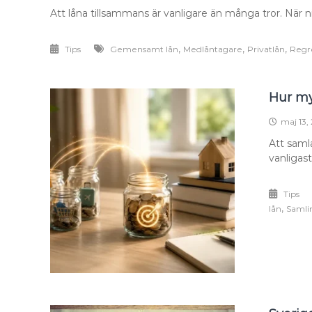
Låna
Att låna tillsammans är vanligare än många tror. När ni
tillsamm
som
par
,
,
,
Tips
Gemensamt lån
Medlåntagare
Privatlån
Regre
eller
sambo
2026
Hur my
maj 13,
Att samla
vanligast
Tips
,
lån
Samli