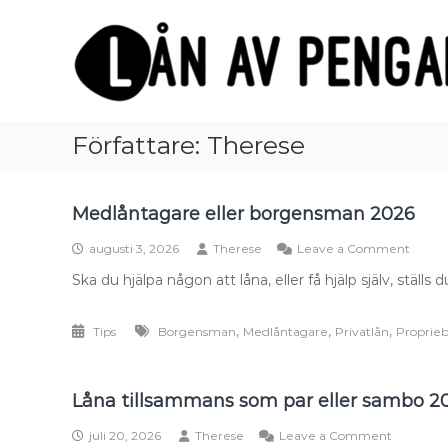
Skip
Lån
to
av
content
pengar
–
Allt
du
Författare:
Therese
behöver
veta
om
Medlåntagare eller borgensman 2026
att
on
augusti 3, 2026
Therese
Leave a Comment
låna
Medlå
Ska du hjälpa någon att låna, eller få hjälp själv, ställs
pengar
eller
borg
online
2026
,
,
,
Tips
Borgensman
Medlåntagare
Privatlån
Proprie
Låna tillsammans som par eller sambo 2
on
juli 20, 2026
Therese
Leave a Comment