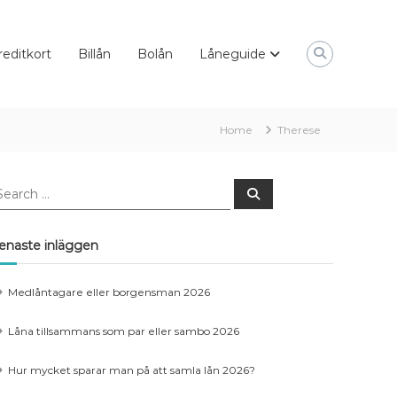
reditkort
Billån
Bolån
Låneguide
Home
Therese
earch
Search
r:
enaste inläggen
Medlåntagare eller borgensman 2026
Låna tillsammans som par eller sambo 2026
Hur mycket sparar man på att samla lån 2026?