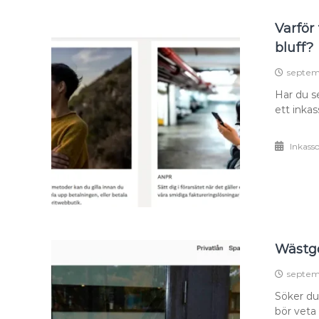
Varför
bluff?
septem
Har du s
ett inka
Inkass
Wästgö
septem
Söker du
bör veta 