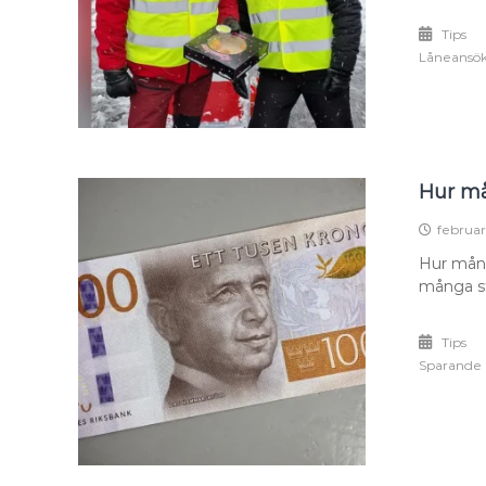
Tips
Låneansö
Hur må
februar
Hur mång
många stä
Tips
Sparande