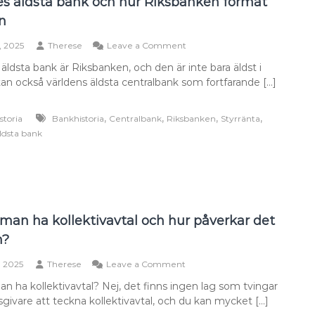
es äldsta bank och hur Riksbanken format
ån
on
4, 2025
Therese
Leave a Comment
Sveriges
äldsta bank är Riksbanken, och den är inte bara äldst i
äldsta
tan också världens äldsta centralbank som fortfarande […]
bank
och
hur
,
,
,
,
storia
Bankhistoria
Centralbank
Riksbanken
Styrränta
Riksbanken
ldsta bank
format
våra
lån
man ha kollektivavtal och hur påverkar det
n?
on
, 2025
Therese
Leave a Comment
Måste
n ha kollektivavtal? Nej, det finns ingen lag som tvingar
man
sgivare att teckna kollektivavtal, och du kan mycket […]
ha
kollektivavtal